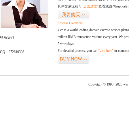
具体交易流程可
“点击这里”
查看或咨询support@
我要购买
>>
Process Overview:
4.cn is a world leading domain escrow service plat
million RMB transaction volume every year. We promi
联系我们
5 workdays.
For detailed process, you can
“visit here”
or contact
QQ：2726103981
BUY NOW
>>
Copyright © 1998 -2025 www