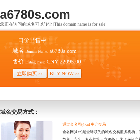
a6780s.com
您正在访问的域名可以转让!This domain name is for sale!
一口价出售中！
域名
a6780s.com
Domain Name:
售价
CNY 22095.00
Listing Price:
立即购买
BUY NOW
>>
>>
域名交易方式：
通过金名网(4.cn) 中介交易
金名网(4.cn)是全球领先的域名交易服务机
简单、安全、专业的第三方服务！ 为了保证交